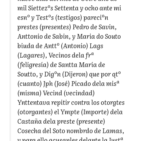
mil Siettezºs Settenta y ocho ante mi
esnº y Testºs (testigos) pareciºn
prestes (presentes) Pedro de Savin,
Anttonio de Sabin, y Maria do Souto
biuda de Anttº (Antonio) Lags
(Lagares), Vecinos dela frª
(feligresía) de Santta María de
Soutto, y Digºn (Dijeron) que por qtº
(cuanto) Jph (José) Picado dela misª
(misma) Vecind (vecindad)
Ynttentava repitir contra los otorgtes
(otorgantes) el Ympte (Importe) dela
Castaña dela preste (presente)
Cosecha del Soto nombrdo de Lamas,
y para ello acusanles delante la Justª