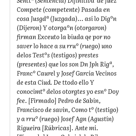
Senttª (Sentencia) Difinitiva de Juez
Compete (competente) Pasada en
cosa Jusgdª (Juzgada)… asi lo Digºn
(Dijeron) Y otorgaºn (otorgaron)
firman Exceuto la biuda qe por no
saver lo hace a su rruº (ruego) uno
delos Testºs (testigos) prestes
(presentes) que los son Dn Jph Rigª,
Francº Caurel y Josef Garcia Vecinos
de esta Ciud. De ttodo ello Y
conocimtº delos otorgtes yo esnº Doy
fee. [Firmado] Pedro de Sabin,
Francisco de savin, Como tº (testigo)
y a rruº (ruego) Josef Agn (Agustín)
Rigueira [Rúbricas]. Ante mi.