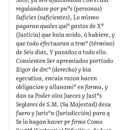
regulandose por pnªs (personas)
Suficies (suficientes), Lo mismo
pagaran quales quiª gastos de Xª
(Justicia) que haia avido, ó hubiere, y
que todo efectuaran a trmº (término)
de Seis dias, Y pasados a todo ello.
Consienten Ser apremiados porttodo
Rigor de drcº (derecho) y bia
egecutiva, encuia razon hacen
obligacion y allanamiº en forma, y
dan su Poder alos Jueces y Justªs
Seglares de S.M. (Su Majestad) desu
fuero y Jurisºn (Jurisdicción) para q
Se lo hagan haver pr firme Como