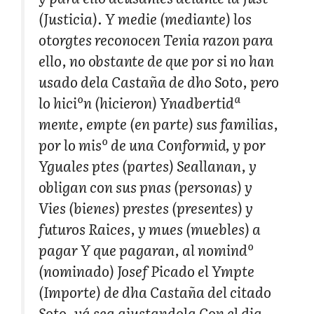
(Justicia). Y medie (mediante) los
otorgtes reconocen Tenia razon para
ello, no obstante de que por si no han
usado dela Castaña de dho Soto, pero
lo hiciºn (hicieron) Ynadbertidª
mente, empte (en parte) sus familias,
por lo misº de una Conformid, y por
Yguales ptes (partes) Seallanan, y
obligan con sus pnas (personas) y
Vies (bienes) prestes (presentes) y
futuros Raices, y mues (muebles) a
pagar Y que pagaran, al nomindº
(nominado) Josef Picado el Ympte
(Importe) de dha Castaña del citado
Soto, yá sea ajustandola Con el dia