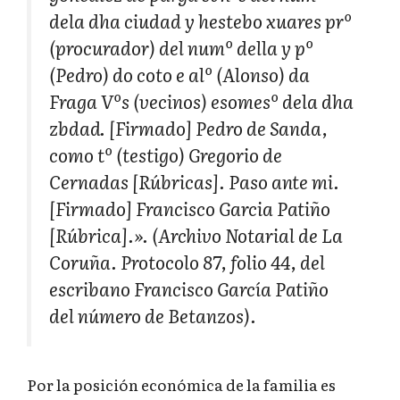
dela dha ciudad y hestebo xuares prº
(procurador) del numº della y pº
(Pedro) do coto e alº (Alonso) da
Fraga Vºs (vecinos) esomesº dela dha
zbdad. [Firmado] Pedro de Sanda,
como tº (testigo) Gregorio de
Cernadas [Rúbricas]. Paso ante mi.
[Firmado] Francisco Garcia Patiño
[Rúbrica].». (Archivo Notarial de La
Coruña. Protocolo 87, folio 44, del
escribano Francisco García Patiño
del número de Betanzos).
Por la posición económica de la familia es