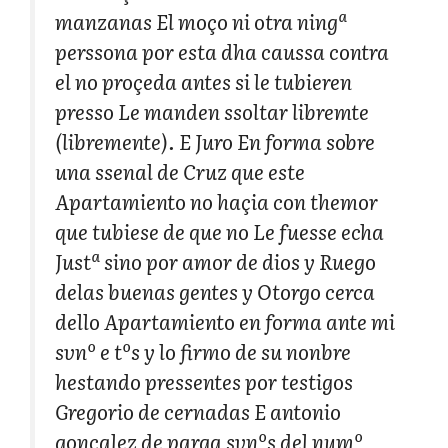
manzanas El moço ni otra ningª
perssona por esta dha caussa contra
el no proçeda antes si le tubieren
presso Le manden ssoltar libremte
(libremente). E Juro En forma sobre
una ssenal de Cruz que este
Apartamiento no haçia con themor
que tubiese de que no Le fuesse echa
Justª sino por amor de dios y Ruego
delas buenas gentes y Otorgo cerca
dello Apartamiento en forma ante mi
svnº e tºs y lo firmo de su nonbre
hestando pressentes por testigos
Gregorio de cernadas E antonio
goncalez de parga svnºs del numº