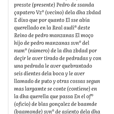
presste (presente) Pedro de ssanda
çapatero Vzº (vecino) dela dha zbdad
E dixo que por quanto El sse abia
querellado en la Real audiª deste
Reino de pedro manzanas El moço
hijo de pedro manzanas svnº del
numº (número) de la dha zbdad por
deçir le aver tirado de pedradas y con
una pedrada le aver quebrantado
seis dientes dela boca y le aver
llamado de puto y otras cossas segun
mas largamte se conte (contiene) en
la dha querella que passa En el ofº
(oficio) de blas gonçalez de baamde
(baamonde) svnº de asiento dela dha