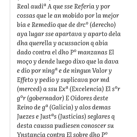
Real audiª A que sse Referia y por
cossas que le an mobido por la mejor
bia e Remedio que de drcº (derecho)
aya lugar sse apartava y aparto dela
dha querella y acussacion q abia
dado contra el dho Pº manzanas El
moço y dende luego dixo que la dava
e dio por ningª e de ningun Valor y
Effeto y pedio y suplicava por md
(merced) a ssu Exª (Excelencia) El sºr
gºr (gobernador) E Oidores deste
Reino de gª (Galicia) y alos demas
Juezes e Justªs (Justicias) seglares q
desta caussa pudiesen conoscer su
Ynstançia contra El sobre dho Pº