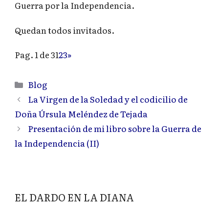
Guerra por la Independencia.
Quedan todos invitados.
Pag. 1 de 3
1
2
3
»
Categorías
Blog
La Virgen de la Soledad y el codicilio de
Doña Úrsula Meléndez de Tejada
Presentación de mi libro sobre la Guerra de
la Independencia (II)
EL DARDO EN LA DIANA