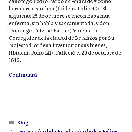
canónigo Pedro Pardo de Andrade y como
heredera a su alma (Ibídem. Folio 90). El
siguiente 25 de octubre se encontraba muy
enferma, sin habla y sacramentada, y don
Domingo Calviño Patiño,Teniente de
Corregidor de la ciudad de Betanzos por Su
Majestad, ordena inventariar sus bienes,
(Ibídem. Folio 141). Falleció el 29 de octubre de
1648.
Continuará
Categorías
Blog
Derivación de la Fundación de don Felipe