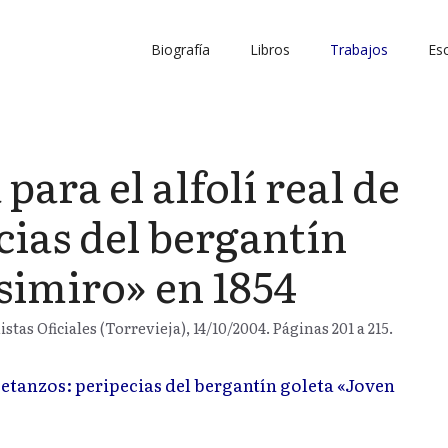
Biografía
Libros
Trabajos
Esc
para el alfolí real de
cias del bergantín
simiro» en 1854
as Oficiales (Torrevieja), 14/10/2004. Páginas 201 a 215.
 Betanzos: peripecias del bergantín goleta «Joven