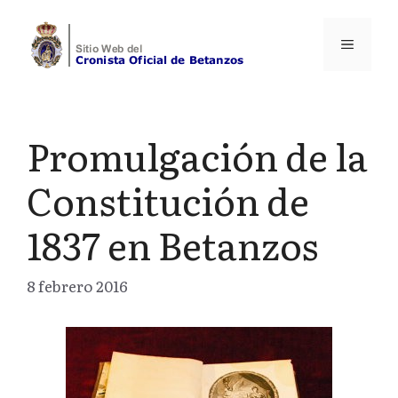
Saltar
al
Menú
contenido
Promulgación de la
Constitución de
1837 en Betanzos
8 febrero 2016