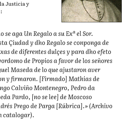
la Justicia y
:
 se aga Un Regalo a su Exª el Sor.
 esta Çiudad y dho Regalo se conponga de
xas de diferentes dulçes y para dho efeto
ordomo de Propios a favor de los señores
guel Maseda de lo que ajustaron aver
ron y firmaron. [Firmado] Mathias de
ingo Calviño Montenegro, Pedro da
da Pardo, [no se lee] de Moscoso
drés Prego de Parga [Rúbrica].» (Archivo
n catalogar).