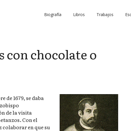
Biografía
Libros
Trabajos
Esc
s con chocolate o
re de 1679, se daba
rzobispo
 de la visita
Betanzos. Con el
z colaborar en que su