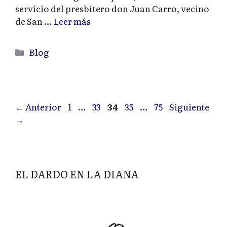
servicio del presbítero don Juan Carro, vecino
de San …
Leer más
Categorías
Blog
Página
Página
Página
Página
Página
←
Anterior
1
…
33
34
35
…
75
Siguiente
→
EL DARDO EN LA DIANA