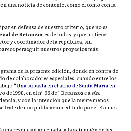
con una noticia de contento, como el tonto con la
par en defensa de nuestro criterio, que no es
eval de Betanzos
es de todos, y que no tiene
tor y coordinador de la república, sin
parece perseguir nuestros proyectos más
ograma de la presente edición, donde en contra de
do de colaboradores especiales, cuando entre los
rabajo “
Una subasta en el atrio de Santa María en
o de 1998, en el nº 66 de “Betanzos e a súa
dencia, y con la intención que la mente menos
e trate de una publicación editada por el Excmo.
rá una respuesta adecuada, a la actuación de las