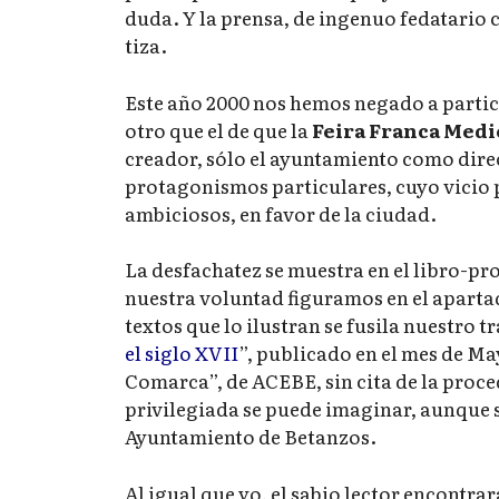
duda. Y la prensa, de ingenuo fedatario 
tiza.
Este año 2000 nos hemos negado a partici
otro que el de que la
Feira Franca Medi
creador, sólo el ayuntamiento como direc
protagonismos particulares, cuyo vicio 
ambiciosos, en favor de la ciudad.
La desfachatez se muestra en el libro-pr
nuestra voluntad figuramos en el aparta
textos que lo ilustran se fusila nuestro t
el siglo XVII
”, publicado en el mes de May
Comarca”, de ACEBE, sin cita de la proce
privilegiada se puede imaginar, aunque s
Ayuntamiento de Betanzos.
Al igual que yo, el sabio lector encontra