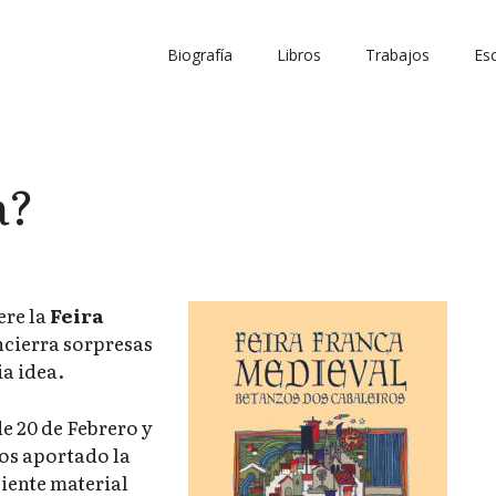
Biografía
Libros
Trabajos
Esc
a?
ere la
Feira
 encierra sorpresas
a idea.
de 20 de Febrero y
mos aportado la
ciente material