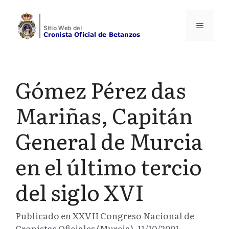
Saltar
al
Menú
contenido
Gómez Pérez das
Mariñas, Capitán
General de Murcia
en el último tercio
del siglo XVI
Publicado en XXVII Congreso Nacional de
Cronistas Oficiales (Murcia), 11/10/2001.