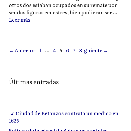
otros dos estaban ocupados en su remate por
sendas figuras ecuestres, bien pudieran ser …
Leer más
Página
Página
Página
Página
Página
←
Anterior
1
…
4
5
6
7
Siguiente
→
Últimas entradas
La Ciudad de Betanzos contrata un médico en
1625
Soltura de la cárcel de Betanzos por falsa