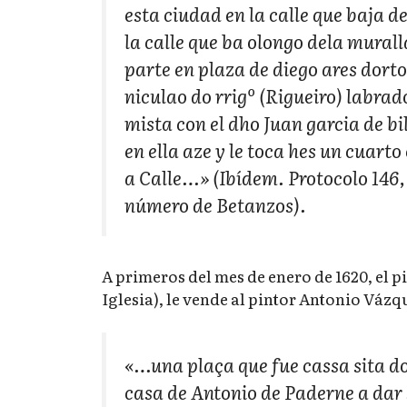
esta ciudad en la calle que baja d
la calle que ba olongo dela murall
parte en plaza de diego ares dorto
niculao do rrigº (Rigueiro) labrado
mista con el dho Juan garcia de bi
en ella aze y le toca hes un cuart
a Calle…» (Ibídem. Protocolo 146, 
número de Betanzos).
A primeros del mes de enero de 1620, el p
Iglesia), le vende al pintor Antonio Vázq
«…una plaça que fue cassa sita d
casa de Antonio de Paderne a dar s