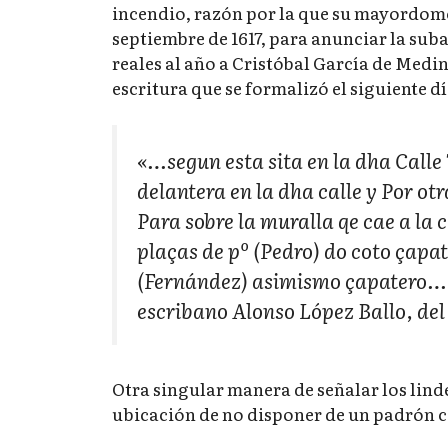
incendio, razón por la que su mayordomo 
septiembre de 1617, para anunciar la suba
reales al año a Cristóbal García de Medina
escritura que se formalizó el siguiente dí
«…segun esta sita en la dha Calle 
delantera en la dha calle y Por otr
Para sobre la muralla qe cae a la c
plaças de pº (Pedro) do coto çapat
(Fernández) asimismo çapatero…» (
escribano Alonso López Ballo, de
Otra singular manera de señalar los lindes
ubicación de no disponer de un padrón ca