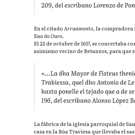
209, del escribano Lorenzo de Po
En el citado
Arruamento,
la compradora f
Rua do Ouro.
El 22 de octubre de 1617, se concertaba c
asimismo vecino de Betanzos, para que s
«…La dha Mayor de Fisteus thenía 
Trabiessa, quel dho Antonio de Le
hasta ponelle el tejado que a de s
196, del escribano Alonso López B
La fábrica de la iglesia parroquial de Sa
casa en la Rúa Traviesa que llevaba el sa