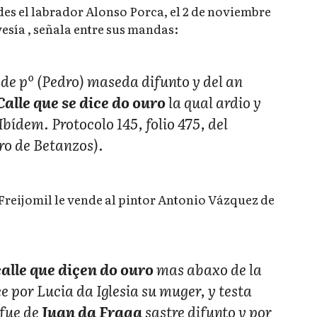
des el labrador Alonso Porca, el 2 de noviembre
avesía , señala entre sus mandas:
 de pº (Pedro) maseda difunto y del an
Calle que se dice do ouro
la qual ardio y
ídem. Protocolo 145, folio 475, del
ro de Betanzos).
 Freijomil le vende al pintor Antonio Vázquez de
calle que diçen do ouro
mas abaxo de la
çe por Lucia da Iglesia su muger, y testa
 fue de
Juan da Fraga
sastre difunto y por