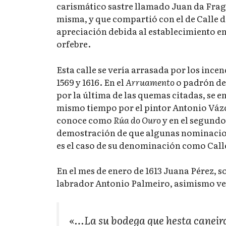
carismático sastre llamado Juan da Fraga
misma, y que compartió con el de Calle d
apreciación debida al establecimiento en
orfebre.
Esta calle se vería arrasada por los ince
1569 y 1616. En el
Arruamento
o padrón de 
por la última de las quemas citadas, se 
mismo tiempo por el pintor Antonio Vázq
conoce como
Rúa do Ouro
y en el segund
demostración de que algunas nominacion
es el caso de su denominación como Call
En el mes de enero de 1613 Juana Pérez, so
labrador Antonio Palmeiro, asimismo ve
«…La su bodega que hesta caneira