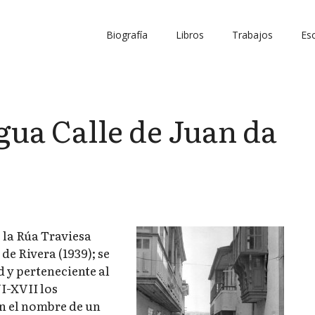
Biografía
Libros
Trabajos
Esc
gua Calle de Juan da
 la Rúa Traviesa
de Rivera (1939); se
d y perteneciente al
VI-XVII los
on el nombre de un