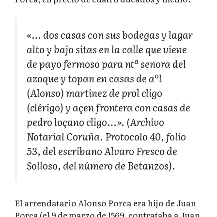
«… dos casas con sus bodegas y lagar
alto y bajo sitas en la calle que viene
de payo fermoso para ntª senora del
azoque y topan en casas de aºl
(Alonso) martinez de prol cligo
(clérigo) y açen frontera con casas de
pedro loçano cligo…». (Archivo
Notarial Coruña. Protocolo 40, folio
53, del escribano Alvaro Fresco de
Solloso, del número de Betanzos).
El arrendatario Alonso Porca era hijo de Juan
Porca (el 9 de marzo de 1569, contrataba a Juan