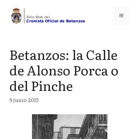
Saltar
al
Menú
contenido
Betanzos: la Calle
de Alonso Porca o
del Pinche
9 junio 2015