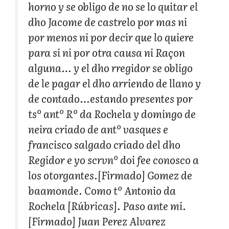
horno y se obligo de no se lo quitar el
dho Jacome de castrelo por mas ni
por menos ni por decir que lo quiere
para si ni por otra causa ni Raçon
alguna… y el dho rregidor se obligo
de le pagar el dho arriendo de llano y
de contado…estando presentes por
tsº antº Rº da Rochela y domingo de
neira criado de antº vasques e
francisco salgado criado del dho
Regidor e yo scrvnº doi fee conosco a
los otorgantes.[Firmado] Gomez de
baamonde. Como tº Antonio da
Rochela [Rúbricas]. Paso ante mi.
[Firmado] Juan Perez Alvarez