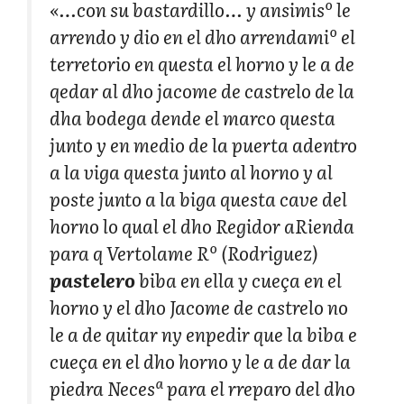
«…con su bastardillo… y ansimisº le
arrendo y dio en el dho arrendamiº el
terretorio en questa el horno y le a de
qedar al dho jacome de castrelo de la
dha bodega dende el marco questa
junto y en medio de la puerta adentro
a la viga questa junto al horno y al
poste junto a la biga questa cave del
horno lo qual el dho Regidor aRienda
para q Vertolame Rº (Rodriguez)
pastelero
biba en ella y cueça en el
horno y el dho Jacome de castrelo no
le a de quitar ny enpedir que la biba e
cueça en el dho horno y le a de dar la
piedra Necesª para el rreparo del dho