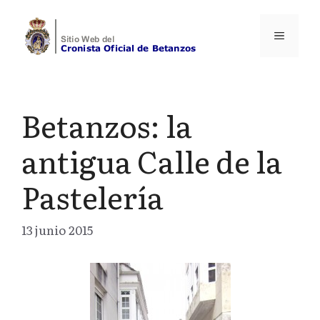
Saltar
al
Menú
contenido
Betanzos: la
antigua Calle de la
Pastelería
13 junio 2015