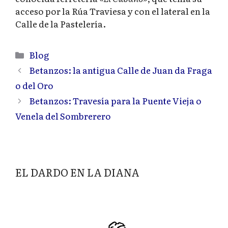
acceso por la Rúa Traviesa y con el lateral en la
Calle de la Pastelería.
Categorías
Blog
Betanzos: la antigua Calle de Juan da Fraga
o del Oro
Betanzos: Travesía para la Puente Vieja o
Venela del Sombrerero
EL DARDO EN LA DIANA