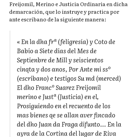
Freijomil, Merino e Justicia Ordinaria en dicha
demarcación, que lo instruye y practica por
ante escribano de la siguiente manera:
«
En la dha frª (feligresía) y Coto de
Babio a Siete dias del Mes de
Septienbre de Mill y seiscientos
cinqta y dos anos, Por Ante mi ssº
(escribano) e testigos Su md (merced)
El dho Francº Suarez Freijomil
merino e Justª (Justicia) en el,
Prosiguiendo en el recuento de los
mas bienes qe se allan aver fincado
del dho Juan da Fraga difunto… En la
ayra de la Cortina del lugar de Riva