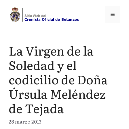
Saltar
al
Menú
contenido
La Virgen de la
Soledad y el
codicilio de Doña
Úrsula Meléndez
de Tejada
28 marzo 2013