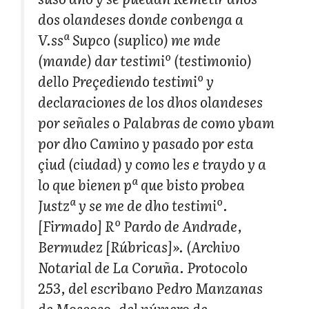
dos olandeses donde conbenga a
V.ssª Supco (suplico) me mde
(mande) dar testimiº (testimonio)
dello Preçediendo testimiº y
declaraciones de los dhos olandeses
por señales o Palabras de como ybam
por dho Camino y pasado por esta
çiud (ciudad) y como les e traydo y a
lo que bienen pª que bisto probea
Justzª y se me de dho testimiº.
[Firmado] Rº Pardo de Andrade,
Bermudez [Rúbricas]». (Archivo
Notarial de La Coruña. Protocolo
253, del escribano Pedro Manzanas
de Moscoso, del número de