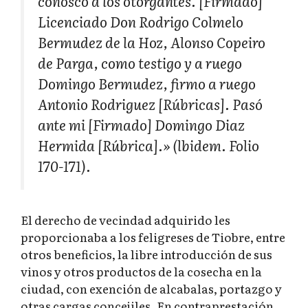
conosco a los otorgantes.
[Firmado]
Licenciado Don Rodrigo Colmelo
Bermudez de la Hoz, Alonso Copeiro
de Parga, como testigo y a ruego
Domingo Bermudez, firmo a ruego
Antonio Rodriguez
[Rúbricas].
Pasó
ante mi
[Firmado]
Domingo Diaz
Hermida
[Rúbrica].» (lbidem. Folio
170-171).
El derecho de vecindad adquirido les
proporcionaba a los feligreses de Tiobre, entre
otros beneficios, la libre introducción de sus
vinos y otros productos de la cosecha en la
ciudad, con exención de alcabalas, portazgo y
otras cargas concejiles. En contraprestación,