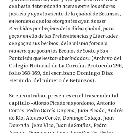
que hesta determinada acerse entre los señores
Justicia y ayuntamiento de la çiudad de Betanzos,
en horden a que los otorgantes ayan de sser
Recebidos por beçinos de la dicha çiudad, para
goçar en ella de las Preheminencias y Libertades
que goçan sus becinos, de la misma forma y
manera que gocan los Becinos de Souto y San
Pantaleón que hestan abecindados»
(Archivo del
Colegio Notarial de La Coruña. Protocolo 296,
folio 168-169, del escribano Domingo Diaz
Hermida, del número de Betanzos).
Se encontraban presentes en el trascendental
capítulo
«Alonso Picado mayordomo, Antonio
Cortés, Pedro García Dapena, Juan Picado, Andrés
do Río, Alonsso Cortés, Domingo Calaça, Juan
Dourado, Juan Vico, Juan de Sanfins, Pedro
Amado, Domingo da Laxe, Juan Cortés, Pedro