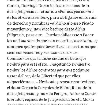
García, Domingo Doporto, todos becinos de la
dicha feligresía»
, actuando
«Por nos yen nonbre
de los otros aussentes»
, para obligarse en forma
de derecho y nombrar
«al dicho Alonsso Picado
mayordomo y Juan Vico becinos desta dicha
feligresía, para que… Puedan obligarsse a Pagar
los mill maravedis que esta resuelto y asentado… y
otorguen qualesquier hescritura o hescrituras que
sean conbenientes y nesessarias con los
Comissarios que la dicha ciudad de betanços
nonbró para este efeto… haçetando en nuestro
nonbre los dichos contratos para que podamos
ussar dellos y de la Libertad que por ellos
adqueriéramos… Hestando presente por testigos
el dotor Gregorio Gonçales de Villar, Retor de la
dicha feligresía, y Juan do Pereyro, Antonio Cortés
labrador, veçinos de la felegrecía de Santa María
de ssouto e yo escribano doy fee conosco a los