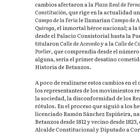
cambios afectaron a la
Plaza Real de Fern
Constitución
, que rige en la actualidad u
Campo de la Feria
le llamarían
Campo de A
Quiroga
, el inmortal héroe nacional; a la
desde el Palacio Consistorial hasta la Pu
titularon
Calle de Acevedo
y a la
Calle de C
Porlier
, que comprendía desde el número 2
alguna, sería el primer desatino cometid
Historia de Betanzos.
A poco de realizarse estos cambios en el 
los representantes de los movimientos re
la sociedad, la disconformidad de los Re
rótulos. En el proceso que siguió a los 
licenciado Ramón Sánchez Espiñeira, nat
Betanzos desde 1812 y vecino desde 1823,
Alcalde Constitucional y Diputado a Cort