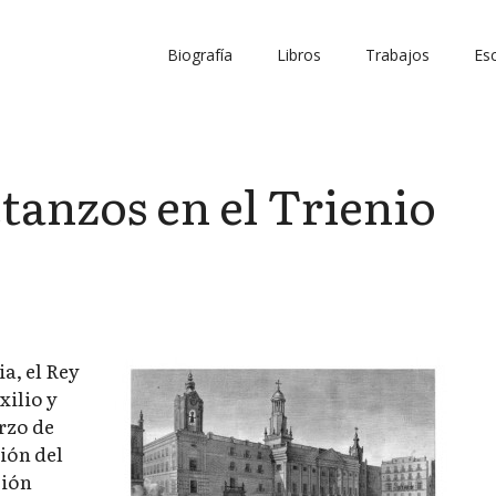
Biografía
Libros
Trabajos
Esc
tanzos en el Trienio
a, el Rey
xilio y
rzo de
ión del
ción