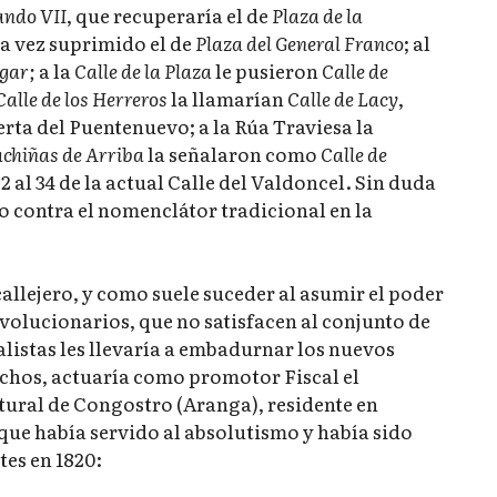
ando VII
, que recuperaría el de
Plaza de la
na vez suprimido el de
Plaza del General Franco
; al
gar;
a la
Calle de la Plaza
le pusieron
Calle de
Calle de los Herreros
la llamarían
Calle de Lacy
,
erta del Puentenuevo; a la Rúa Traviesa la
achiñas de Arriba
la señalaron como
Calle de
 al 34 de la actual Calle del Valdoncel. Sin duda
o contra el nomenclátor tradicional en la
callejero, y como suele suceder al asumir el poder
volucionarios, que no satisfacen al conjunto de
alistas les llevaría a embadurnar los nuevos
hechos, actuaría como promotor Fiscal el
ural de Congostro (Aranga), residente en
 que había servido al absolutismo y había sido
es en 1820: