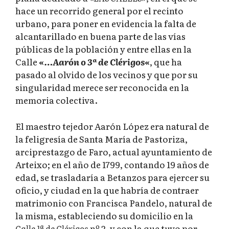
hace un recorrido general por el recinto
urbano, para poner en evidencia la falta de
alcantarillado en buena parte de las vías
públicas de la población y entre ellas en la
Calle
«
…Aarón o 3ª de Clérigos
«
, que ha
pasado al olvido de los vecinos y que por su
singularidad merece ser reconocida en la
memoria colectiva.
El maestro tejedor Aarón López era natural de
la feligresía de Santa María de Pastoriza,
arciprestazgo de Faro, actual ayuntamiento de
Arteixo; en el año de 1799, contando 19 años de
edad, se trasladaría a Betanzos para ejercer su
oficio, y ciudad en la que habría de contraer
matrimonio con Francisca Pandelo, natural de
la misma, estableciendo su domicilio en la
Calle 1ª de Clérigos
nº 2, y con la que tuvo por