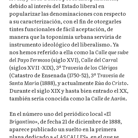
debido al interés del Estado liberal en
popularizar las denominaciones con respecto
a su caracterización, con el fin de otorgarles
tintes funcionales de fácil aceptación, de
manera que la toponimia urbana serviría de
instrumento ideológico del liberalismo. Ya
nos hemos referido a ella como la
Calle que sube
del Payo Fermoso
(siglo XVI),
Calle del Carral
(siglos XVII -XIX),
3ª Travesía de los Clérigos
(Catastro de Ensenada (1750-52),
3ª Travesía de
Santa María
(1888), y actualmente
Rúa do Cristo
.
Durante el siglo XIX y hasta bien entrado el XX,
también sería conocida como la
Calle de Aarón.
En el número uno del periódico local
«El
Brigantino»
, de fecha 21 de diciembre de 1888,
aparece publicado un suelto en la primera
plana dedicado a
«LAS CALLES»
, en el que se