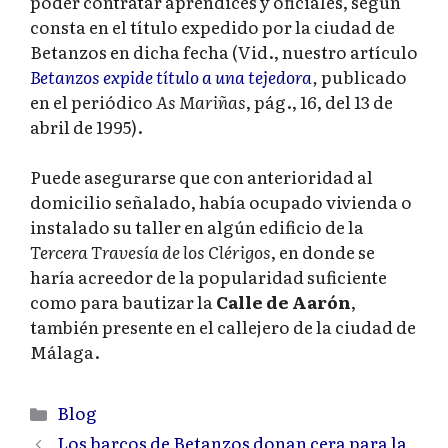
poder contratar aprendices y oficiales, según
consta en el título expedido por la ciudad de
Betanzos en dicha fecha (Vid., nuestro artículo
Betanzos expide título a una tejedora
,
publicado
en el periódico
As Mariñas
, pág., 16, del 13 de
abril de 1995).
Puede asegurarse que con anterioridad al
domicilio señalado, había ocupado vivienda o
instalado su taller en algún edificio de la
Tercera Travesía de los Clérigos
, en donde se
haría acreedor de la popularidad suficiente
como para bautizar la
Calle de Aarón
,
también presente en el callejero de la ciudad de
Málaga.
Categorías
Blog
Los barcos de Betanzos donan cera para la