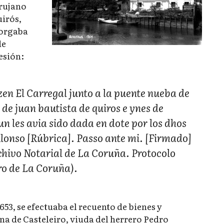
irujano
irós,
torgaba
de
esión:
en El Carregal junto a la puente nueba de
de juan bautista de quiros e ynes de
 les avia sido dada en dote por los dhos
onso [Rúbrica]. Passo ante mi. [Firmado]
rchivo Notarial de La Coruña. Protocolo
ro de La Coruña).
653, se efectuaba el recuento de bienes y
a de Casteleiro, viuda del herrero Pedro