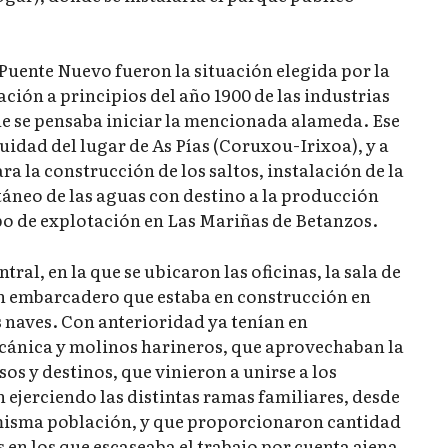
 Puente Nuevo fueron la situación elegida por la
ción a principios del año 1900 de las industrias
de se pensaba iniciar la mencionada alameda. Ese
idad del lugar de As Pías (Coruxou-Irixoa), y a
ra la construcción de los saltos, instalación de la
neo de las aguas con destino a la producción
po de explotación en Las Mariñas de Betanzos.
tral, en la que se ubicaron las oficinas, la sala de
un embarcadero que estaba en construcción en
las naves. Con anterioridad ya tenían en
mecánica y molinos harineros, que aprovechaban la
os y destinos, que vinieron a unirse a los
ejerciendo las distintas ramas familiares, desde
a misma población, y que proporcionaron cantidad
s en los que escaseaba el trabajo por cuenta ajena,