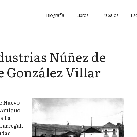
Biografía
Libros
Trabajos
Esc
ndustrias Núñez de
e González Villar
te Nuevo
 Antiguo
 a La
 Carregal,
iudad