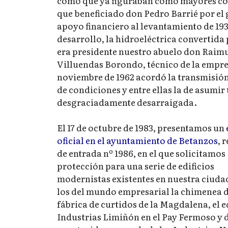
como que ya figuraban como mayores cont
que beneficiado don Pedro Barrié por el 
apoyo financiero al levantamiento de 19
desarrollo, la hidroeléctrica convertida
era presidente nuestro abuelo don Raim
Villuendas Borondo, técnico de la empres
noviembre de 1962 acordó la transmisión 
de condiciones y entre ellas la de asumir 
desgraciadamente desarraigada.
El 17 de octubre de 1983, presentamos un
oficial en el ayuntamiento de Betanzos
, 
de entrada nº 1986, en el que solicitamos
protección para una serie de edificios
modernistas existentes en nuestra ciudad
los del mundo empresarial la chimenea d
fábrica de curtidos de la Magdalena, el e
Industrias Limiñón en el Pay Fermoso y 