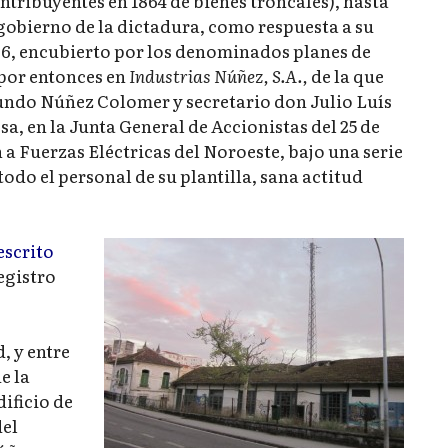
ribuyentes en 1864 de bienes troncales), hasta
gobierno de la dictadura, como respuesta a su
36, encubierto por los denominados planes de
 por entonces en
Industrias Núñez, S.A.,
de la que
undo Núñez Colomer y secretario don Julio Luís
a, en la Junta General de Accionistas del 25 de
a Fuerzas Eléctricas del Noroeste, bajo una serie
todo el personal de su plantilla, sana actitud
escrito
registro
, y entre
e la
dificio de
del