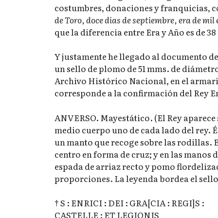
costumbres, donaciones y franquicias, 
de Toro, doce dias de septiembre, era de mil
que la diferencia entre Era y Año es de 38
Y justamente he llegado al documento del
un sello de plomo de 51 mms. de diámetro
Archivo Histórico Nacional, en el armario
corresponde a la confirmación del Rey En
ANVERSO. Mayestático. (El Rey aparece 
medio cuerpo uno de cada lado del rey. Ést
un manto que recoge sobre las rodillas. En
centro en forma de cruz; y en las manos 
espada de arriaz recto y pomo flordeliz
proporciones. La leyenda bordea el sello
† S : ENRICI : DEI : GRA[CIA : REGI]S :
CASTELLE : ET LEGIONIS