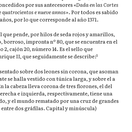
concedidos por sus antecesores
«Dada en las Cortes
 e quatrocientos e nueve annos»
. Por todos es sabido
 años, por lo que corresponde al año 1371.
 que pende, por hilos de seda rojos y amarillos,
, borroso, impronta nº 80, que se encuentra en el
 2, cajón 20, número 14. Es el sello que
rique II, que seguidamente se describe:¹
sentado sobre dos leones sin corona, que asoman
e se halla vestido con túnica larga, y sobre el a
 la cabeza lleva corona de tres florones, el del
derecha e izquierda, respectivamente, tiene una
ado, y el mundo rematado por una cruz de grandes
 entre dos gráfilas. Capital y minúscula)