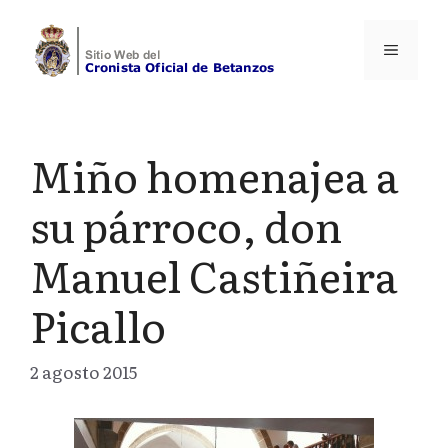
Saltar
al
Menú
contenido
Miño homenajea a
su párroco, don
Manuel Castiñeira
Picallo
2 agosto 2015