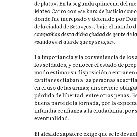
de plata»
. En la segunda quincena del mes
Mateo Carro con
«su bara de Justicia como
donde fue increpado y detenido por Do
de la ciudad de Betanços»
, bajo el mando 
compañías desta dicha çiudad de gente de la
«salido en el alarde que oy se açía»
.
La importancia y la conveniencia de los a
los soldados, y conocer el estado de prep
modo estimar su disposición a entrar en
capitanes citaban a las personas adscrita
en el uso de las armas; un servicio obli
pérdida de libertad, entre otras penas. E
buena parte de la jornada, por la expect
infundía confianza a la ciudadanía, por 
eventualidad.
El alcalde zapatero exige que se le devue