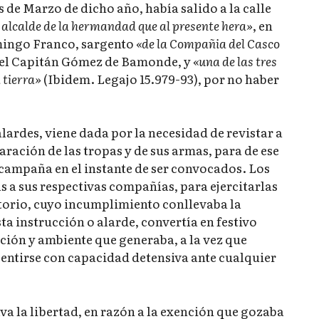
 de Marzo de dicho año, había salido a la calle
 alcalde de la hermandad que al presente hera»
, en
mingo Franco, sargento
«de la Compañia del Casco
del Capitán Gómez de Bamonde, y
«una de las tres
 tierra»
(Ibidem. Legajo 15.979-93), por no haber
lardes, viene dada por la necesidad de revistar a
aración de las tropas y de sus armas, para de ese
 campaña en el instante de ser convocados. Los
s a sus respectivas compañías, para ejercitarlas
gatorio, cuyo incumplimiento conllevaba la
sta instrucción o alarde, convertía en festivo
ación y ambiente que generaba, a la vez que
sentirse con capacidad detensiva ante cualquier
lva la libertad, en razón a la exención que gozaba