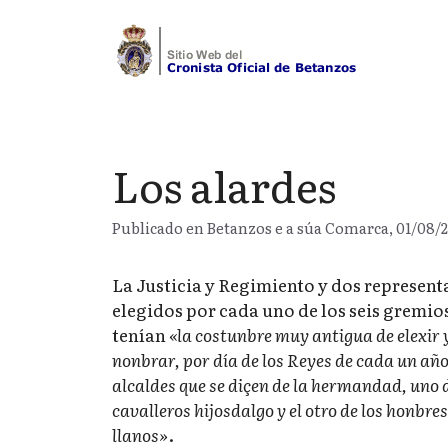
Saltar
al
contenido
Los alardes
Publicado en Betanzos e a súa Comarca, 01/08/2
La Justicia y Regimiento y dos represent
elegidos por cada uno de los seis gremio
tenían
«la costunbre muy antigua de elexir 
nonbrar, por día de los Reyes de cada un año
alcaldes que se diçen de la hermandad, uno d
cavalleros hijosdalgo y el otro de los honbres
llanos»
.