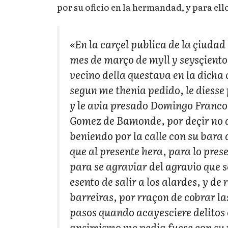
por su oficio en la hermandad, y para ello
«En la carçel publica de la çiudad 
mes de março de myll y seysçiento
vecino della questava en la dicha 
segun me thenia pedido, le diesse
y le avia presado Domingo Franco
Gomez de Bamonde, por deçir no av
beniendo por la calle con su bara
que al presente hera, para lo pre
para se agraviar del agravio que s
esento de salir a los alardes, y de
barreiras, por rraçon de cobrar la
pasos quando acayesciere delitos e
ansimismo me pedia fuese con su 