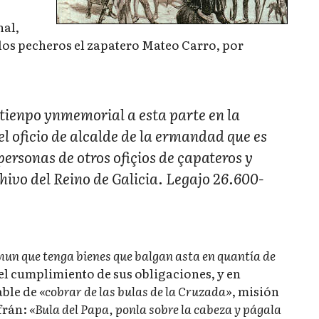
nal,
los pecheros el zapatero Mateo Carro, por
tienpo ynmemorial a esta parte en la
l oficio de alcalde de la ermandad que es
personas de otros ofiçios de çapateros y
hivo del Reino de Galicia. Legajo 26.600-
mun que tenga bienes que balgan asta en quantía de
fiel cumplimiento de sus obligaciones, y en
able de
«cobrar de las bulas de la Cruzada»
, misión
efrán:
«Bula del Papa, ponla sobre la cabeza y págala