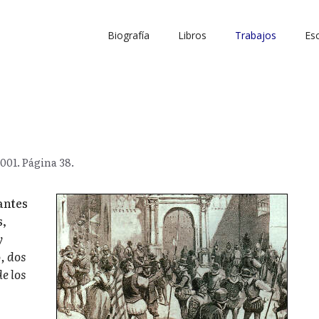
Biografía
Libros
Trabajos
Esc
001. Página 38.
antes
s,
y
, dos
e los