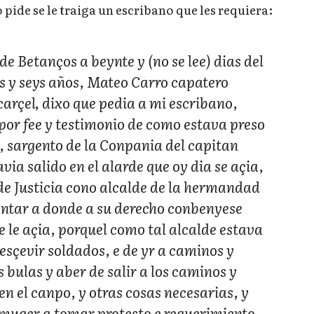
 pide se le traiga un escribano que les requiera:
de Betanços a beynte y (no se lee) dias del
s y seys años, Mateo Carro capatero
carçel, dixo que pedia a mi escribano,
 por fee y testimonio de como estava preso
, sargento de la Conpania del capitan
ia salido en el alarde que oy dia se açia,
 de Justicia cono alcalde de la hermandad
sentar a donde a su derecho conbenyese
e le açia, porquel como tal alcalde estava
 resçevir soldados, e de yr a caminos y
s bulas y aber de salir a los caminos y
n el canpo, y otras cosas necesarias, y
muger a tomar protesto e requerimiento