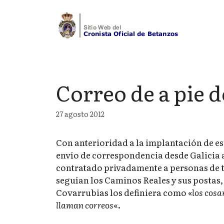
Saltar
al
contenido
Correo de a pie 
27 agosto 2012
Con anterioridad a la implantación de est
envío de correspondencia desde Galicia a
contratado privadamente a personas de 
seguían los Caminos Reales y sus postas,
Covarrubias los definiera como «
los cosa
llaman correos
«.