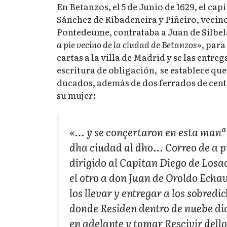
En Betanzos, el 5 de Junio de 1629, el ca
Sánchez de Ribadeneira y Piñeiro, vecino 
Pontedeume, contrataba a Juan de Silbe
a pie vecino de la ciudad de Betanzos»
, para
cartas a la villa de Madrid y se las entreg
escritura de obligación, se establece que
ducados, además de dos ferrados de cent
su mujer:
«… y se conçertaron en esta man
dha ciudad al dho… Correo de a pi
dirigido al Capitan Diego de Losad
el otro a don Juan de Oroldo Echa
los llevar y entregar a los sobredi
donde Residen dentro de nuebe dia
en adelante y tomar Resçivir dello