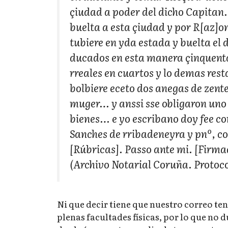
çiudad a poder del dicho Capitan…
buelta a esta çiudad y por R[az]o
tubiere en yda estada y buelta el
ducados en esta manera çinquenta 
rreales en cuartos y lo demas rest
bolbiere eceto dos anegas de zent
muger… y anssi sse obligaron uno a
bienes… e yo escribano doy fee co
Sanches de rribadeneyra y pnº, co
[Rúbricas]. Passo ante mi. [Firm
(Archivo Notarial Coruña. Protocol
Ni que decir tiene que nuestro correo te
plenas facultades físicas, por lo que no