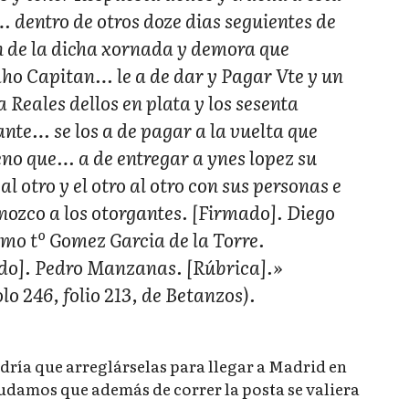
 dentro de otros doze dias seguientes de
n de la dicha xornada y demora que
 dho Capitan… le a de dar y Pagar Vte y un
Reales dellos en plata y los sesenta
ante… se los a de pagar a la vuelta que
eno que… a de entregar a ynes lopez su
l otro y el otro al otro con sus personas e
nozco a los otorgantes. [Firmado]. Diego
mo tº Gomez Garcia de la Torre.
ado]. Pedro Manzanas. [Rúbrica].»
o 246, folio 213, de Betanzos).
ndría que arreglárselas para llegar a Madrid en
 dudamos que además de correr la posta se valiera