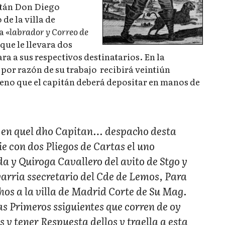
pitán Don Diego
de la villa de
la
«labrador y Correo de
 que le llevara dos
ara a sus respectivos destinatarios. En la
 por razón de su trabajo recibirá veintiún
eno que el capitán deberá depositar en manos de
ª en quel dho Capitan… despacho desta
e con dos Pliegos de Cartas el uno
a y Quiroga Cavallero del avito de Stgo y
varria ssecretario del Cde de Lemos, Para
chos a la villa de Madrid Corte de Su Mag.
s Primeros ssiguientes que corren de oy
s y tener Respuesta dellos y traella a esta