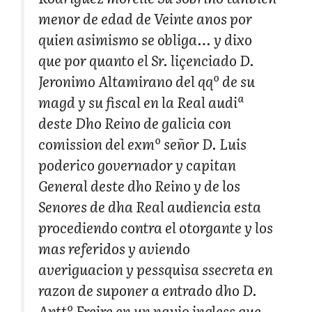
menor de edad de Veinte anos por
quien asimismo se obliga… y dixo
que por quanto el Sr. liçenciado D.
Jeronimo Altamirano del qqº de su
magd y su fiscal en la Real audiª
deste Dho Reino de galicia con
comission del exmº señor D. Luis
poderico governador y capitan
General deste dho Reino y de los
Senores de dha Real audiencia esta
procediendo contra el otorgante y los
mas referidos y aviendo
averiguacion y pessquisa ssecreta en
razon de suponer a entrado dho D.
Anttº Freire en un navio ingless que