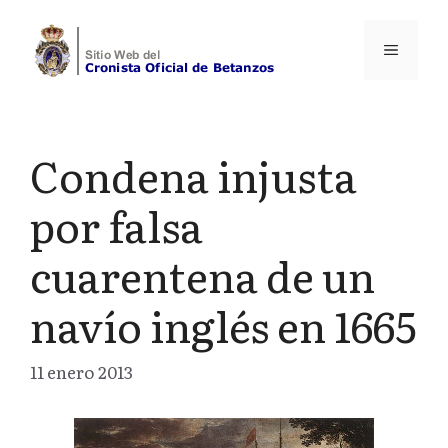
Saltar
al
Menú
contenido
Condena injusta
por falsa
cuarentena de un
navío inglés en 1665
11 enero 2013